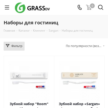
0
Наборы для гостиниц
Главная
-
Каталог
-
Клининг
-
Sargan
-
Наборы для гостиниц
Фильтр
По популярности (возрастание)
Зубной набор "Room"
Зубной набор «Sargan»