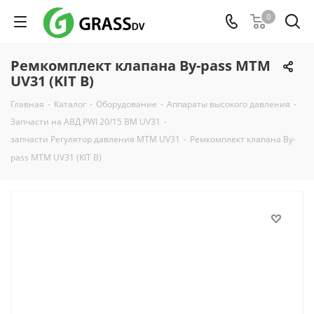
0
Ремкомплект клапана By-pass MTM
UV31 (KIT B)
Главная
-
Каталог
-
Оборудование
-
Аппараты высокого давления
-
Запчасти на АВД PWI 20/15 BM UV31
-
запчасти Регулятор давления MTM UV31
-
Ремкомплект клапана By-
pass MTM UV31 (KIT B)