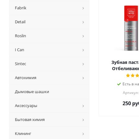
Fabrik
Detail
Roslin
I Can
Зубная пас
Sintec
Отбеливающ
Автохимия
Есть в н
Дымовые шашки
Артикул:
250
ру
Аксессуары
Бытовая химия
Клининг