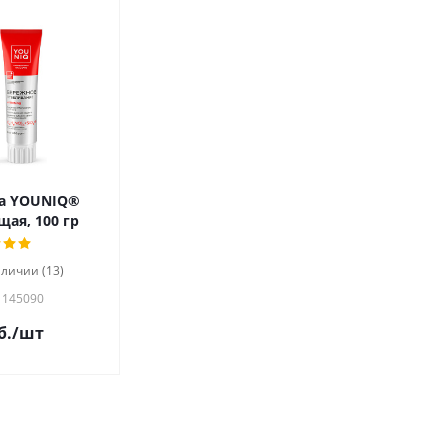
та YOUNIQ®
ая, 100 гр
аличии (13)
 145090
б.
/шт