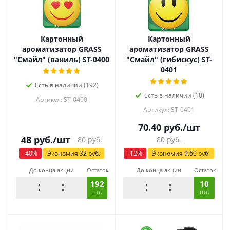
Картонный
Картонный
ароматизатор GRASS
ароматизатор GRASS
"Смайл" (ваниль) ST-0400
"Смайл" (гибискус) ST-
0401
Есть в наличии (192)
Есть в наличии (10)
Артикул: ST-0400
Артикул: ST-0401
70.40
руб.
/шт
48
руб.
/шт
80
руб.
80
руб.
-
40
%
Экономия
32
руб.
-
12
%
Экономия
9.60
руб.
До конца акции
Остаток
До конца акции
Остаток
192
10
шт.
шт.