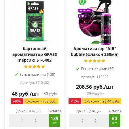
Картонный
Ароматизатор "AIR"
ароматизатор GRASS
bubble (флакон 250мл)
(персик) ST-0402
Есть в наличии (60)
Есть в наличии (139)
Артикул: 110323
Артикул: ST-0402
208.56
руб.
/шт
48
руб.
/шт
80
руб.
237
руб.
-
40
%
Экономия
32
руб.
-
12
%
Экономия
28.44
руб.
До конца акции
Остаток
До конца акции
Остаток
139
60
шт.
шт.