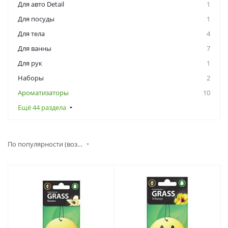
Для авто Detail
1
Для посуды
1
Для тела
4
Для ванны
7
Для рук
1
Наборы
2
Ароматизаторы
10
Ещё 44 раздела
По популярности (возрастание)