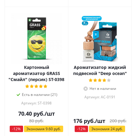
Картонный
Ароматизатор жидкий
ароматизатор GRASS
подвесной "Deep ocean"
"Смайл" (персик) ST-0398
Нет в наличии
Есть в наличии (21)
Артикул: AC-0191
Артикул: ST-0398
70.40
руб.
/шт
176
руб.
/шт
200
руб.
80
руб.
-
12
%
Экономия
9.60
руб.
-
12
%
Экономия
24
руб.