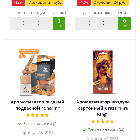
-
12
%
Экономия
24
руб.
-
12
%
Экономия
24
руб.
До конца акции
Остаток
До конца акции
Остаток
3
0
шт.
шт.
Ароматизатор жидкий
Ароматизатор воздуха
подвесной "Charm"
картонный Grass "Fire
King"
Есть в наличии (2)
Есть в наличии (34)
Артикул: AC-0194
Артикул: AC-0201