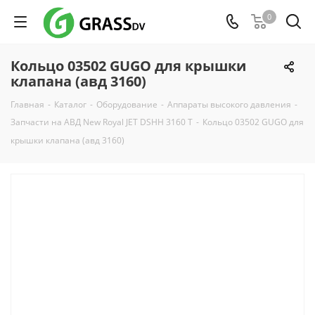
0
Кольцо 03502 GUGO для крышки
клапана (авд 3160)
Главная
-
Каталог
-
Оборудование
-
Аппараты высокого давления
-
Запчасти на АВД New Royal JET DSHH 3160 Т
-
Кольцо 03502 GUGO для
крышки клапана (авд 3160)