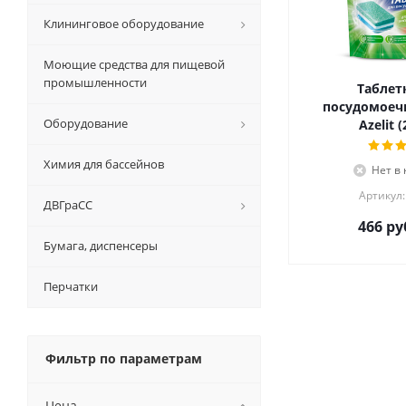
Клининговое оборудование
Моющие средства для пищевой
промышленности
Таблет
посудомое
Оборудование
Azelit 
Химия для бассейнов
Нет в
Артикул:
ДВГраСС
466
ру
Бумага, диспенсеры
Перчатки
Фильтр по параметрам
Цена