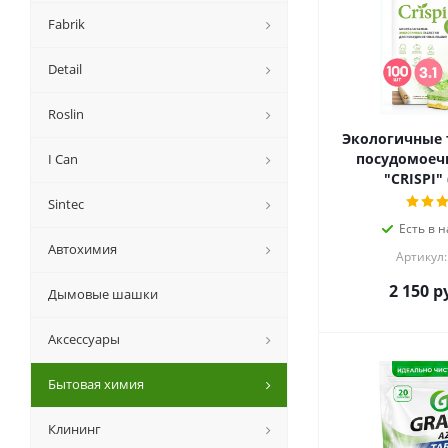
Fabrik
Detail
Roslin
Экологичные 
посудомое
I Can
"CRISPI"
Sintec
Есть в н
Автохимия
Артикул:
2 150
ру
Дымовые шашки
Аксессуары
Бытовая химия
Клининг