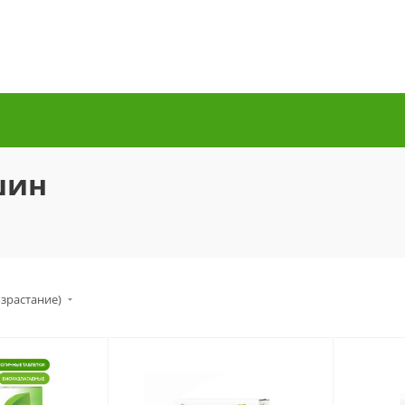
шин
озрастание)