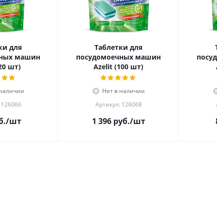
ки для
Таблетки для
чных машин
посудомоечных машин
посу
(20 шт)
Azelit (100 шт)
 наличии
Нет в наличии
 126066
Артикул: 126068
б.
/шт
1 396
руб.
/шт