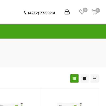
0
0
0
(4212) 77-99-14