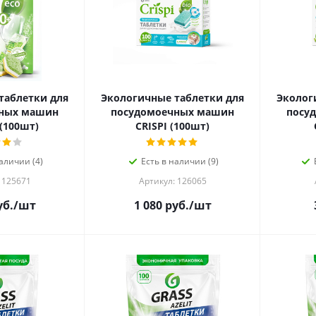
таблетки для
Экологичные таблетки для
Эколог
чных машин
посудомоечных машин
посу
 (100шт)
CRISPI (100шт)
аличии (4)
Есть в наличии (9)
 125671
Артикул: 126065
б.
/шт
1 080
руб.
/шт