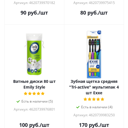
Артикул: 4620739970182
Артикул: 4620739975415
90
руб.
/шт
80
руб.
/шт
Ватные диски 80 шт
Зубная щетка средняя
Emily Style
"Tri-active" мультипак 4
шт Exxe
Есть в наличии (5)
Есть в наличии (4)
Артикул: 4620739976801
Артикул: 4620739983250
100
руб.
/шт
170
руб.
/шт