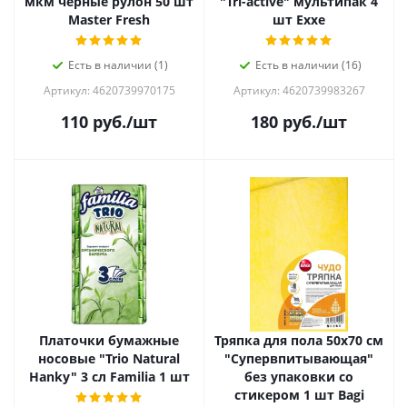
мкм чёрные рулон 50 шт
"Tri-active" мультипак 4
Master Fresh
шт Exxe
Есть в наличии (1)
Есть в наличии (16)
Артикул: 4620739970175
Артикул: 4620739983267
110
руб.
/шт
180
руб.
/шт
Платочки бумажные
Тряпка для пола 50х70 см
носовые "Trio Natural
"Супервпитывающая"
Hanky" 3 сл Familia 1 шт
без упаковки со
стикером 1 шт Ваgi