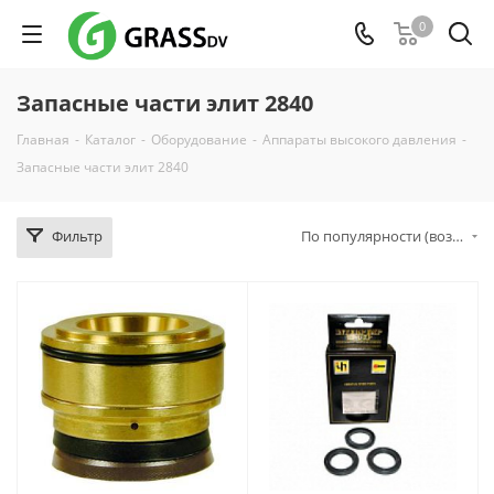
0
Запасные части элит 2840
Главная
-
Каталог
-
Оборудование
-
Аппараты высокого давления
-
Запасные части элит 2840
Фильтр
По популярности (возрастание)