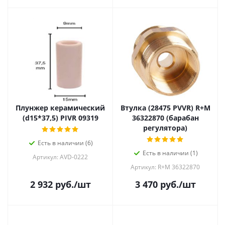
Плунжер керамический
Втулка (28475 PVVR) R+M
(d15*37,5) PIVR 09319
36322870 (барабан
регулятора)
Есть в наличии (6)
Есть в наличии (1)
Артикул: AVD-0222
Артикул: R+M 36322870
2 932
руб.
/шт
3 470
руб.
/шт