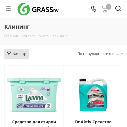
0
Клининг
Главная
-
Каталог
-
Sintec
-
Клининг
Фильтр
По популярности (возрастание)
Средство для стирки
Dr.Aktiv Средство