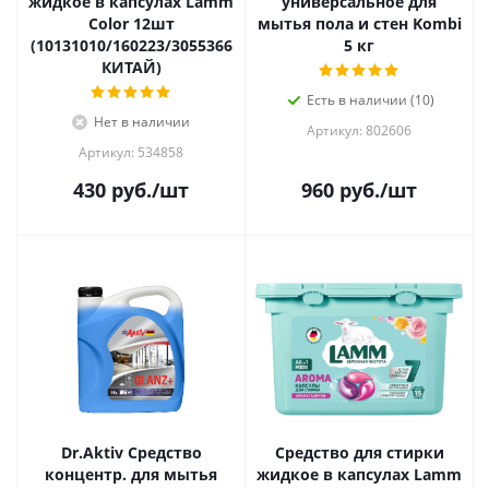
жидкое в капсулах Lamm
универсальное для
Color 12шт
мытья пола и стен Kombi
(10131010/160223/3055366
5 кг
КИТАЙ)
Есть в наличии (10)
Нет в наличии
Артикул: 802606
Артикул: 534858
430
руб.
/шт
960
руб.
/шт
Dr.Aktiv Средство
Средство для стирки
концентр. для мытья
жидкое в капсулах Lamm