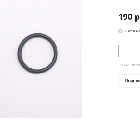
190
р
Нет в н
Наши менед
Подел