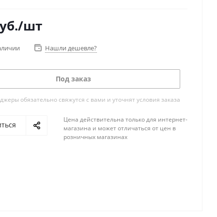
уб.
/шт
аличии
Нашли дешевле?
Под заказ
жеры обязательно свяжутся с вами и уточнят условия заказа
Цена действительна только для интернет-
иться
магазина и может отличаться от цен в
розничных магазинах