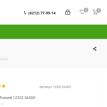
0
0
0
(4212) 77-99-14
2 GUGO
Артикул:
12322 GUGO
Италия) 12322 GUGO
е