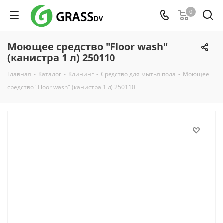
0
Моющее средство "Floor wash"
(канистра 1 л) 250110
Главная
-
Каталог
-
Клининг
-
Средство для мытья пола
-
Моющее
средство "Floor wash" (канистра 1 л) 250110