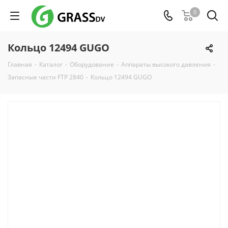
0
Кольцо 12494 GUGO
Главная
-
Каталог
-
Оборудование
-
Аппараты высокого давления
-
Запасные части FTP 2840
-
Кольцо 12494 GUGO