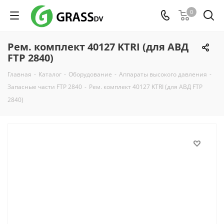
0
Рем. комплект 40127 KTRI (для АВД
FTP 2840)
Главная
-
Каталог
-
Оборудование
-
Аппараты высокого давления
-
Запасные части FTP 2840
-
Рем. комплект 40127 KTRI (для АВД FTP
2840)