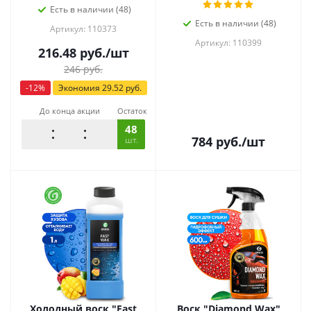
Есть в наличии (48)
Есть в наличии (48)
Артикул: 110373
Артикул: 110399
216.48
руб.
/шт
246
руб.
-
12
%
Экономия
29.52
руб.
До конца акции
Остаток
48
784
руб.
/шт
шт.
Холодный воск "Fast
Воск "Diamond Wax"