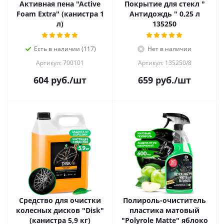
Активная пена "Active
Покрытие для стекл "
Foam Extra" (канистра 1
Антидождь " 0,25 л
л)
135250
Есть в наличии (117)
Нет в наличии
Артикул: 700101
Артикул: 135250/8
604
руб.
/шт
659
руб.
/шт
Средство для очистки
Полироль-очиститель
колесных дисков "Disk"
пластика матовый
(канистра 5,9 кг)
"Polyrole Matte" яблоко