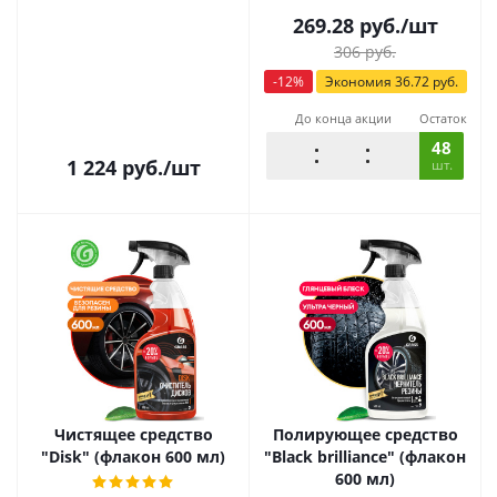
269.28
руб.
/шт
306
руб.
-
12
%
Экономия
36.72
руб.
До конца акции
Остаток
48
1 224
руб.
/шт
шт.
Чистящее средство
Полирующее средство
"Disk" (флакон 600 мл)
"Black brilliance" (флакон
600 мл)