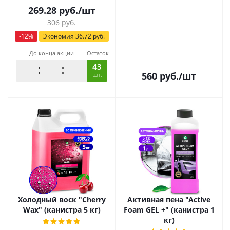
269.28
руб.
/шт
306
руб.
-
12
%
Экономия
36.72
руб.
До конца акции
Остаток
43
560
руб.
/шт
шт.
Холодный воск "Cherry
Активная пена "Active
Wax" (канистра 5 кг)
Foam GEL +" (канистра 1
кг)