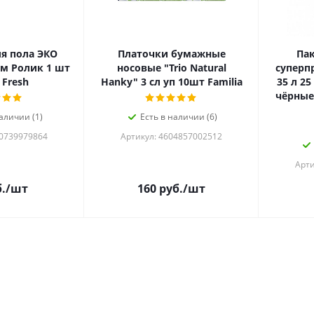
я пола ЭКО
Платочки бумажные
Пак
см Ролик 1 шт
носовые "Trio Natural
суперп
 Fresh
Hanky" 3 сл уп 10шт Familia
35 л 2
чёрные
аличии (1)
Есть в наличии (6)
20739979864
Артикул: 4604857002512
Арти
.
/шт
160
руб.
/шт