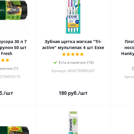
усора 30 л 7
Зубная щетка мягкая "Tri-
Пла
рулон 50 шт
active" мультипак 4 шт Exxe
носо
 Fresh
Hanky
Есть в наличии (16)
аличии (1)
Артикул: 4620739983267
20739970175
Артик
б.
/шт
180
руб.
/шт