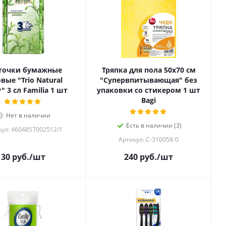
точки бумажные
Тряпка для пола 50х70 см
вые "Trio Natural
"Супервпитывающая" без
" 3 сл Familia 1 шт
упаковки со стикером 1 шт
Ваgi
Нет в наличии
Есть в наличии (3)
ул: 4604857002512/1
Артикул: C-310058-0
30
руб.
/шт
240
руб.
/шт