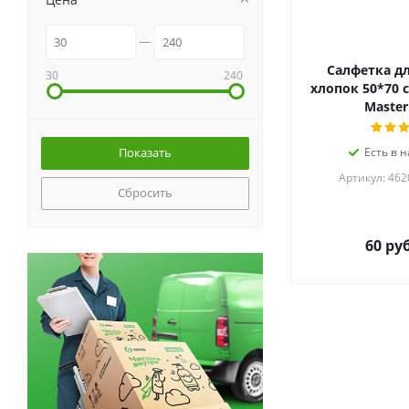
Салфетка дл
30
240
хлопок 50*70 
Master
Есть в н
Артикул: 46
Сбросить
60
руб