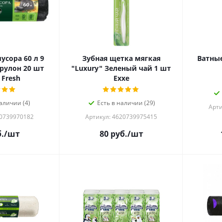
усора 60 л 9
Зубная щетка мягкая
Ватные
рулон 20 шт
"Luxury" Зеленый чай 1 шт
 Fresh
Exxe
аличии (4)
Есть в наличии (29)
Арти
20739970182
Артикул: 4620739975415
.
/шт
80
руб.
/шт