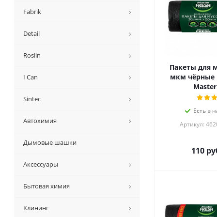
Fabrik
Detail
Roslin
Пакеты для м
мкм чёрные 
I Can
Master
Sintec
Есть в н
Автохимия
Артикул: 46
Дымовые шашки
110
ру
Аксессуары
Бытовая химия
Клининг