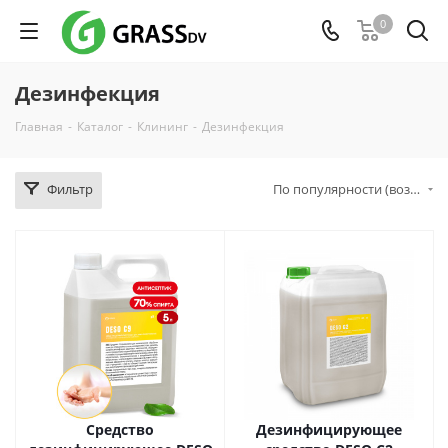
0
Дезинфекция
Главная
-
Каталог
-
Клининг
-
Дезинфекция
Фильтр
По популярности (возрастание)
Средство
Дезинфицирующее