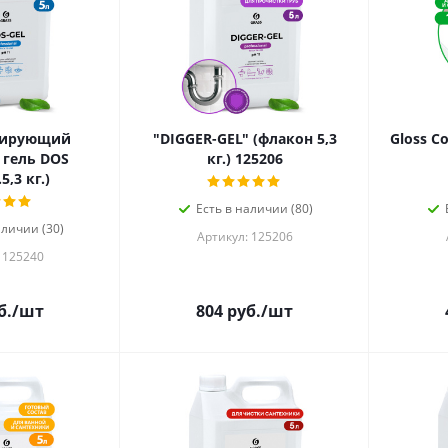
цирующий
"DIGGER-GEL" (флакон 5,3
Gloss C
гель DOS
кг.) 125206
5,3 кг.)
Есть в наличии (80)
аличии (30)
Артикул: 125206
 125240
б.
/шт
804
руб.
/шт