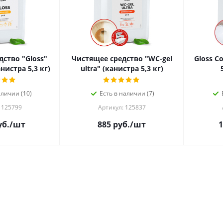
ство "Gloss"
Чистящее средство "WC-gel
Gloss C
анистра 5,3 кг)
ultra" (канистра 5,3 кг)
аличии (10)
Есть в наличии (7)
 125799
Артикул: 125837
б.
/шт
885
руб.
/шт
1