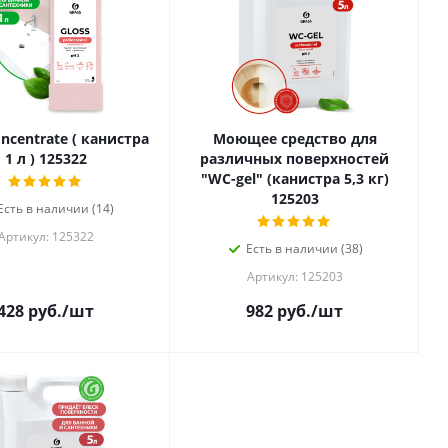
oncentrate ( канистра
Моющее средство для
1 л ) 125322
различных поверхностей
"WC-gel" (канистра 5,3 кг)
125203
Есть в наличии (14)
Артикул: 125322
Есть в наличии (38)
Артикул: 125203
428
руб.
/шт
982
руб.
/шт