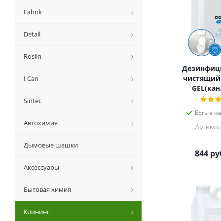
Fabrik
Detail
Roslin
Дезинфи
чистящий 
I Can
GEL(кан.
Sintec
Есть в н
Автохимия
Артикул:
Дымовые шашки
844
ру
Аксессуары
Бытовая химия
Клининг