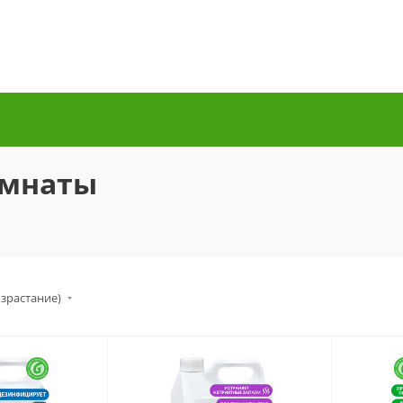
омнаты
озрастание)