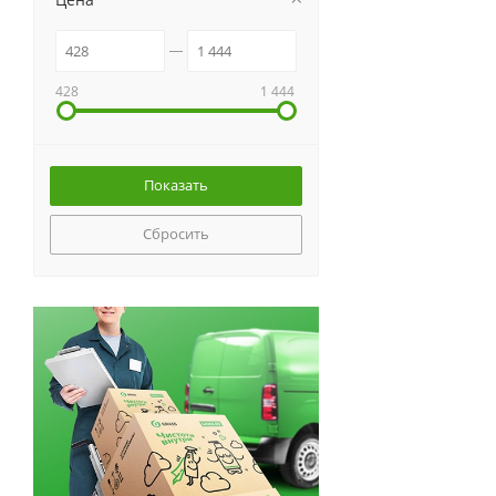
428
1 444
Сбросить