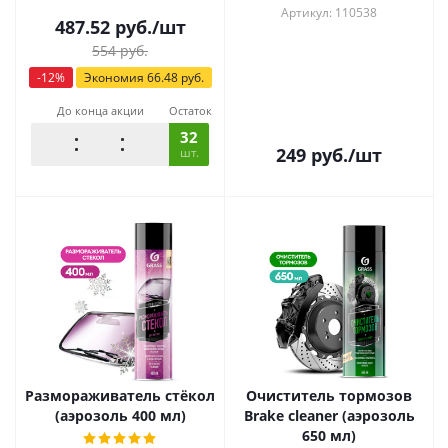
Артикул: 110538
487.52
руб.
/шт
554
руб.
-
12
%
Экономия
66.48
руб.
До конца акции
Остаток
32
249
руб.
/шт
шт.
Размораживатель стёкол
Очиститель тормозов
(аэрозоль 400 мл)
Brake cleaner (аэрозоль
650 мл)