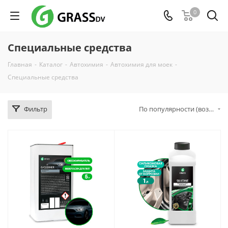
0
Специальные средства
Главная
-
Каталог
-
Автохимия
-
Автохимия для моек
-
Специальные средства
Фильтр
По популярности (возрастание)