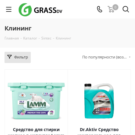
0
Клининг
Главная
-
Каталог
-
Sintec
-
Клининг
Фильтр
По популярности (возрастание)
Средство для стирки
Dr.Aktiv Средство