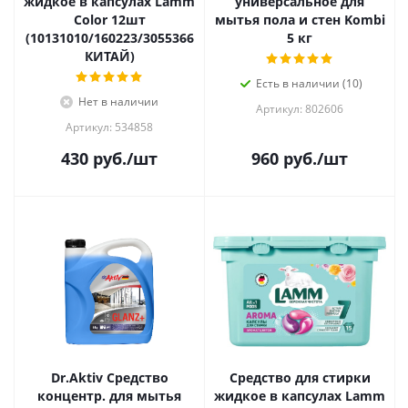
жидкое в капсулах Lamm
универсальное для
Color 12шт
мытья пола и стен Kombi
(10131010/160223/3055366
5 кг
КИТАЙ)
Есть в наличии (10)
Нет в наличии
Артикул: 802606
Артикул: 534858
430
руб.
/шт
960
руб.
/шт
Dr.Aktiv Средство
Средство для стирки
концентр. для мытья
жидкое в капсулах Lamm