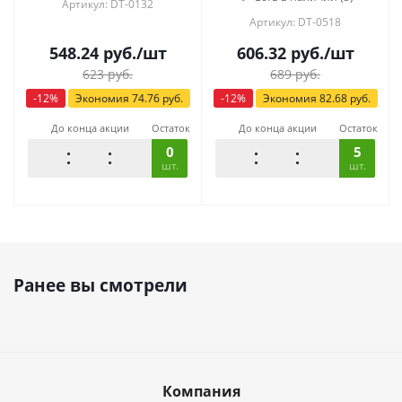
Артикул: DT-0132
Артикул: DT-0518
548.24
руб.
/шт
606.32
руб.
/шт
623
руб.
689
руб.
-
12
%
Экономия
74.76
руб.
-
12
%
Экономия
82.68
руб.
До конца акции
Остаток
До конца акции
Остаток
0
5
шт.
шт.
Ранее вы смотрели
Компания