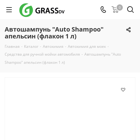
0
Автошампунь "Auto Shampoo"
апельсин (флакон 1 л)
Главная
-
Каталог
-
Автохимия
-
Автохимия для моек
-
Средства для ручной мойки автомобиля
-
Автошампунь "Auto
Shampoo" апельсин (флакон 1 л)