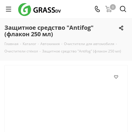
0
Защитное средство "Antifog"
(флакон 250 мл)
Главная
-
Каталог
-
Автохимия
-
Очистители для автомобиля
-
Очистители стёкол
-
Защитное средство "Antifog" (флакон 250 мл)