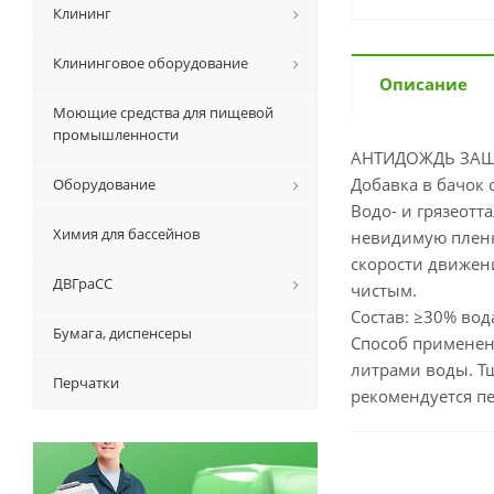
Клининг
Клининговое оборудование
Описание
Моющие средства для пищевой
промышленности
АНТИДОЖДЬ ЗАЩ
Добавка в бачок 
Оборудование
Водо- и грязеотт
Химия для бассейнов
невидимую пленку
скорости движен
ДВГраСС
чистым.
Состав: ≥30% во
Бумага, диспенсеры
Способ применени
литрами воды. Т
Перчатки
рекомендуется пе