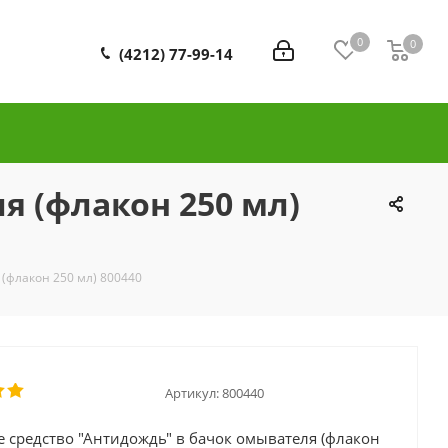
0
0
0
(4212) 77-99-14
я (флакон 250 мл)
(флакон 250 мл) 800440
Артикул:
800440
 средство "Антидождь" в бачок омывателя (флакон