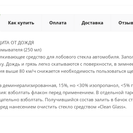
Как купить
Оплата
Доставка
Отзы
ИТА ОТ ДОЖДЯ
омывателя (250 мл)
алкивающее средство для лобового стекла автомобиля. Зап
. Дождь и грязь легко скатываются с поверхности, в зимн
ия выше 80 км/ч снижается необходимость пользоваться щет
да деминерализированная, 15%, но <30% изопропанол, <5% 
я: взболтать флакон перед применением. В отдельной таре
щательно взболтать. Получившийся состав залить в бачок 
ред нанесением очистить стекло средством «Clean Glass».