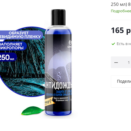
250 мл) 
Подробне
165
р
Есть в 
Подел