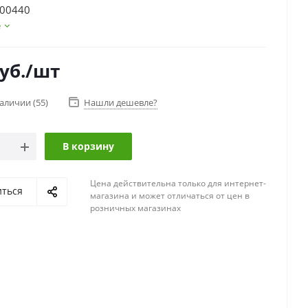
800440
е
уб.
/шт
наличии
(55)
Нашли дешевле?
В корзину
Цена действительна только для интернет-
иться
магазина и может отличаться от цен в
розничных магазинах