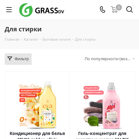
0
Для стирки
Главная
-
Каталог
-
Бытовая химия
-
Для стирки
Фильтр
По популярности (возрастание)
Кондиционер для белья
Гель-концентрат для