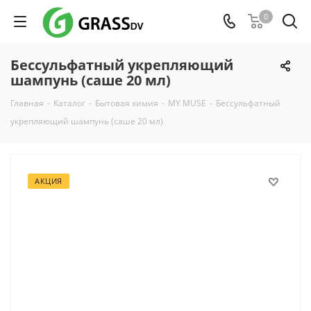
0
Беcсульфатный укрепляющий
шампунь (саше 20 мл)
Главная
-
Каталог
-
Бытовая химия
-
MY MUSE
-
Беcсульфатный
укрепляющий шампунь (саше 20 мл)
АКЦИЯ