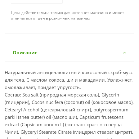
Цена действительна только для интернет-магазина и может
отличаться от цен в розничных магазинах
Описание
Натуральный антицеллюлитный кокосовый скраб-мусс
для тела. С маслом кокоса, ши и макадамии. Увлажняет,
омолаживает, придает упругость.
Состав: Sea salt (природная морская соль), Glycerin
(глицерин), Cocos nucifera (coconut) oil (кокосовое масло),
Cetearyl Alcohol (цетеариловый спирт), butyrospermum
parkii (shea butter) oil (масло ши), Capsicum frutescens
extract (Capsicum annum L) (экстракт красного перца
Чили), Glyceryl Stearate Citrate (глицерил стеарат цитрат),