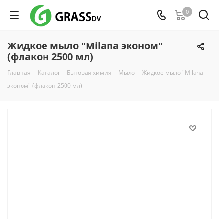
0
Жидкое мыло "Milana эконом"
(флакон 2500 мл)
Главная
-
Каталог
-
Бытовая химия
-
Мыло
-
Жидкое мыло "Milana
эконом" (флакон 2500 мл)