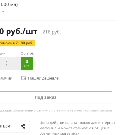
1000 мл)
е
0
руб.
/шт
218
руб.
кономия
21.80
руб.
ции
Остаток
0
шт.
аличии
Нашли дешевле?
Под заказ
жеры обязательно свяжутся с вами и уточнят условия заказа
Цена действительна только для интернет-
иться
магазина и может отличаться от цен в
розничных магазинах