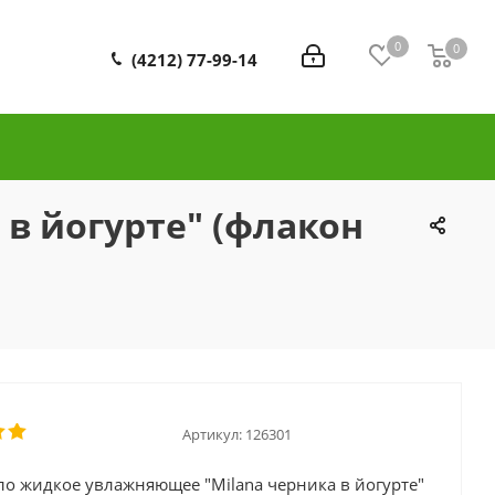
0
0
0
(4212) 77-99-14
в йогурте" (флакон
Артикул:
126301
о жидкое увлажняющее "Milana черника в йогурте"