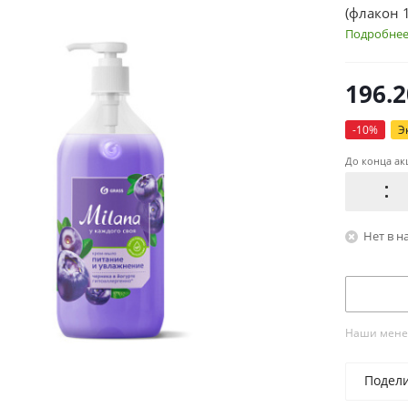
(флакон 
Подробне
196.2
-
10
%
Э
До конца ак
Нет в н
Наши менед
Подел