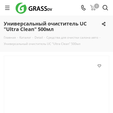
0
Универсальный очиститель UC
"Ultra Clean" 500мл
Главная
-
Каталог
-
Detail
-
Средства для очистки салона авто
-
Универсальный очиститель UC "Ultra Clean" 500мл