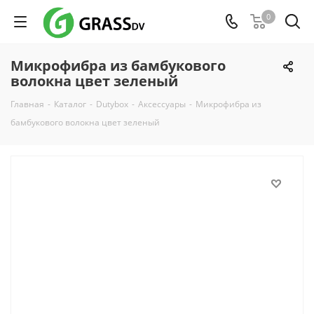
0
Микрофибра из бамбукового
волокна цвет зеленый
Главная
-
Каталог
-
Dutybox
-
Аксессуары
-
Микрофибра из
бамбукового волокна цвет зеленый