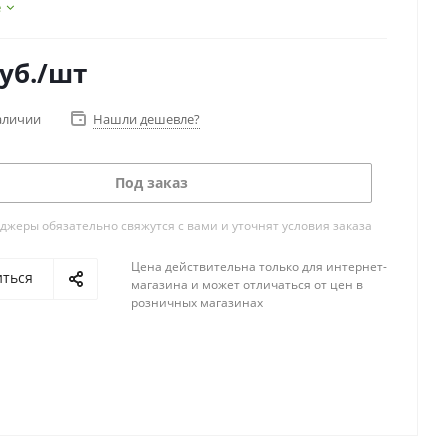
е
уб.
/шт
аличии
Нашли дешевле?
Под заказ
жеры обязательно свяжутся с вами и уточнят условия заказа
Цена действительна только для интернет-
иться
магазина и может отличаться от цен в
розничных магазинах