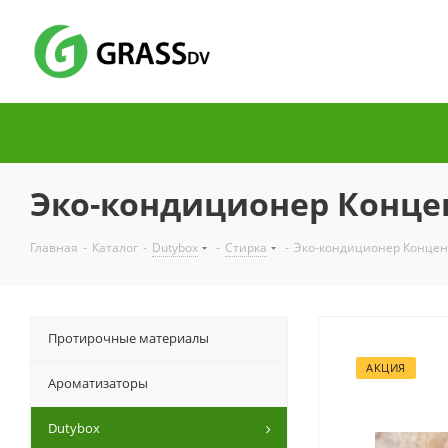
Эко-кондиционер Концен
Главная
-
Каталог
-
Dutybox
-
Стирка
-
Эко-кондиционер Концент
Протирочные материалы
АКЦИЯ
Ароматизаторы
Dutybox