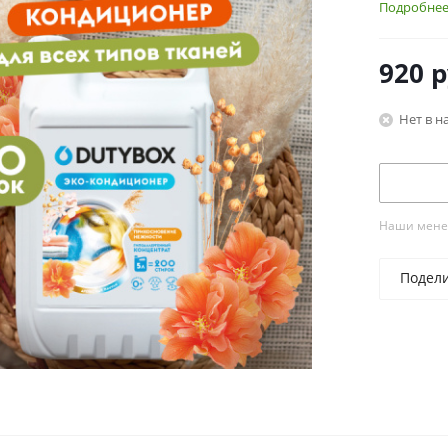
Подробне
920
р
Нет в н
Наши менед
Подел