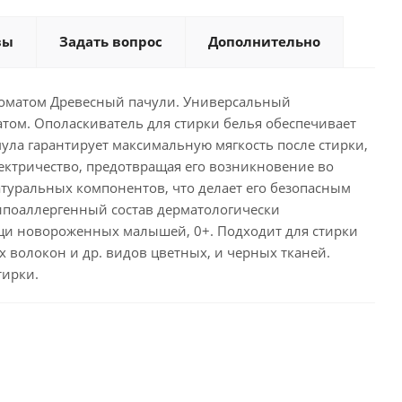
вы
Задать вопрос
Дополнительно
оматом Древесный пачули. Универсальный
ом. Ополаскиватель для стирки белья обеспечивает
мула гарантирует максимальную мягкость после стирки,
лектричество, предотвращая его возникновение во
туральных компонентов, что делает его безопасным
Гипоаллергенный состав дерматологически
ещи новороженных малышей, 0+. Подходит для стирки
х волокон и др. видов цветных, и черных тканей.
тирки.