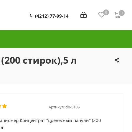
0
0
0
(4212) 77-99-14
200 стирок),5 л
Артикул:
db-5186
иционер Концентрат "Древесный пачули" (200
 л