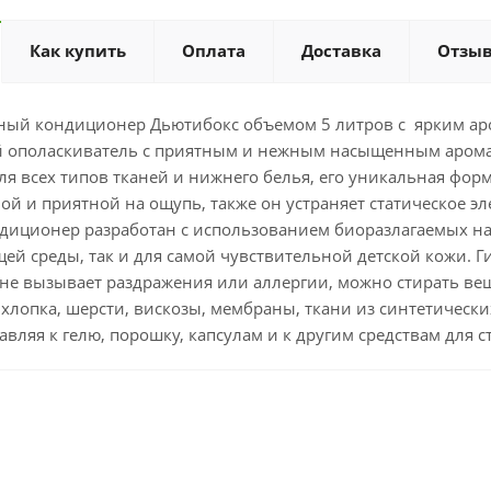
Как купить
Оплата
Доставка
Отзы
ый кондиционер Дьютибокс объемом 5 литров с ярким ар
 ополаскиватель с приятным и нежным насыщенным аромат
я всех типов тканей и нижнего белья, его уникальная фор
ой и приятной на ощупь, также он устраняет статическое э
ндиционер разработан с использованием биоразлагаемых на
ей среды, так и для самой чувствительной детской кожи. 
 не вызывает раздражения или аллергии, можно стирать в
 хлопка, шерсти, вискозы, мембраны, ткани из синтетически
авляя к гелю, порошку, капсулам и к другим средствам для с