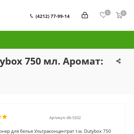
0
0
0
(4212) 77-99-14
ybox 750 мл. Аромат:
Артикул:
db-5332
нер для белья Ультраконцентрат т.м. Dutybox 750