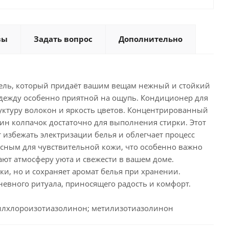
вы
Задать вопрос
Дополнительно
ель, который придаёт вашим вещам нежный и стойкий
 одежду особенно приятной на ощупь. Кондиционер для
уктуру волокон и яркость цветов. Концентрированный
дин колпачок достаточно для выполнения стирки. Этот
избежать электризации белья и облегчает процесс
асным для чувствительной кожи, что особенно важно
ают атмосферу уюта и свежести в вашем доме.
и, но и сохраняет аромат белья при хранении.
дневного ритуала, приносящего радость и комфорт.
тилхлороизотиазолинон; метилизотиазолинон