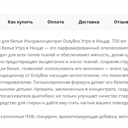
Как купить
Оплата
Доставка
Отзы
для белья Ультраконцентрат DutyBox Утро в Ницце, 750 мл
 белья Утро в Ницце — это парфюмированный ополаскиват
дит для всех типов тканей и обеспечивает мягкость, делая
но предотвращает выцветание и износ тканей, сохраняя стр
ля белья , позволяет использовать его экономно — всего о
диционер от DutyBox насыщен антистатиком, что помогает 
отпаривателем. Гипоаллергенная формула делает его безоп
нькими детьми. Ароматы, заключенные в концентрате, созд
оласкивателя дьютибокс не только улучшает качество стирк
редство для стирки и дайте ему стать частью вашего повсе
 катионные ПАВ; глицерин; ароматизирующая добавка; ме