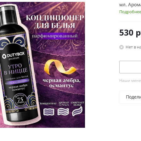
мл. Аром
Подробне
530
р
Нет в н
Наши менед
Подел