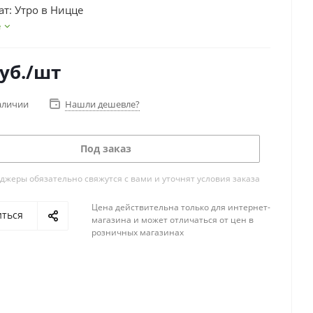
ат: Утро в Ницце
е
уб.
/шт
аличии
Нашли дешевле?
Под заказ
жеры обязательно свяжутся с вами и уточнят условия заказа
Цена действительна только для интернет-
иться
магазина и может отличаться от цен в
розничных магазинах