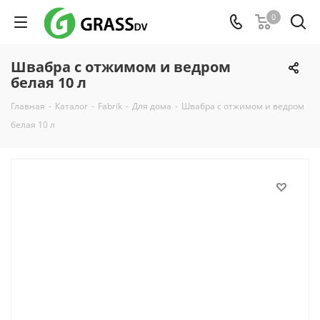
0
Швабра с отжимом и ведром
белая 10 л
Главная
-
Каталог
-
Fabrik
-
Для дома
-
Швабра с отжимом и ведром
белая 10 л