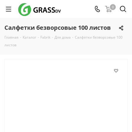
0
Салфетки безворсовые 100 листов
Главная
-
Каталог
-
Fabrik
-
Для дома
-
Салфетки безворсовые 100
листов