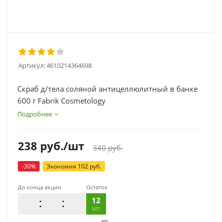
Артикул:
4610214364698
Скраб д/тела соляной антицеллюлитный в банке
600 г Fabrik Cosmetology
Подробнее
238
руб.
/шт
340
руб.
-
30
%
Экономия
102
руб.
До конца акции
Остаток
12
шт.