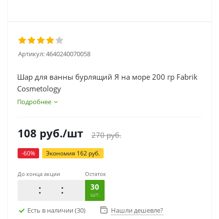
Артикул:
4640240070058
Шар для ванны бурлящий Я на море 200 гр Fabrik
Cosmetology
Подробнее
108
руб.
/шт
270
руб.
-
60
%
Экономия
162
руб.
До конца акции
Остаток
30
шт.
Есть в наличии
(30)
Нашли дешевле?