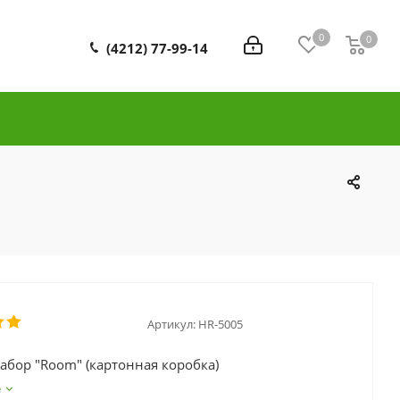
0
0
0
(4212) 77-99-14
Артикул:
HR-5005
абор "Room" (картонная коробка)
е