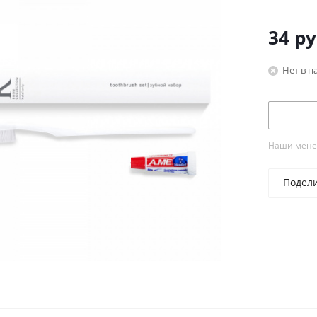
34
ру
Нет в н
Наши менед
Подел