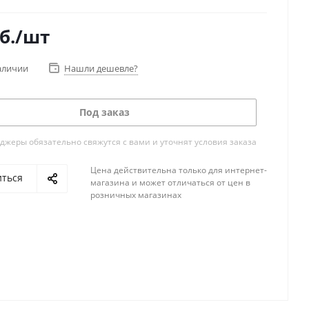
б.
/шт
аличии
Нашли дешевле?
Под заказ
жеры обязательно свяжутся с вами и уточнят условия заказа
Цена действительна только для интернет-
иться
магазина и может отличаться от цен в
розничных магазинах