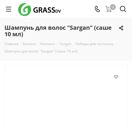
0
Шампунь для волос "Sargan" (саше
10 мл)
Главная
-
Каталог
-
Клининг
-
Sargan
-
Наборы для гостиниц
-
Шампунь для волос "Sargan" (саше 10 мл)