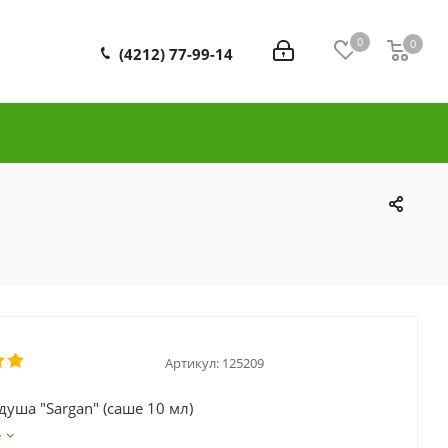
0
0
0
(4212) 77-99-14
Артикул:
125209
душа "Sargan" (саше 10 мл)
е