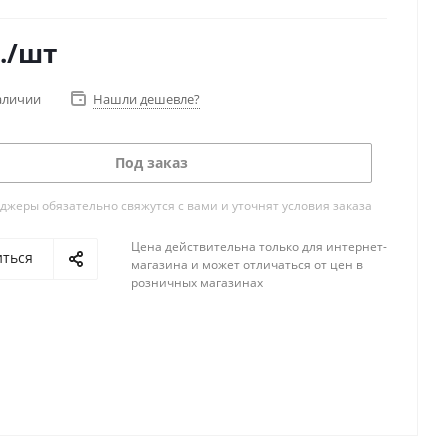
.
/шт
аличии
Нашли дешевле?
Под заказ
жеры обязательно свяжутся с вами и уточнят условия заказа
Цена действительна только для интернет-
иться
магазина и может отличаться от цен в
розничных магазинах