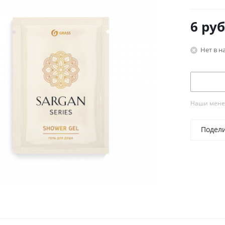
6
руб
Нет в н
Наши менед
Подел