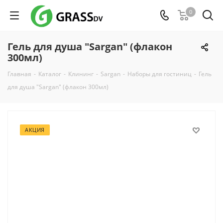
0
Гель для душа "Sargan" (флакон
300мл)
Главная
-
Каталог
-
Клининг
-
Sargan
-
Наборы для гостиниц
-
Гель
для душа "Sargan" (флакон 300мл)
АКЦИЯ