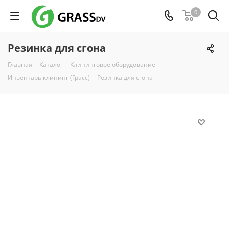
0
Резинка для сгона
Главная
-
Каталог
-
Клининговое оборудование
-
Инвентарь клининг (Грасс)
-
Резинка для сгона