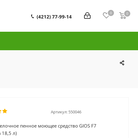
0
0
0
(4212) 77-99-14
Артикул:
550046
лочное пенное моющее средство GIOS F7
 18,5 л)