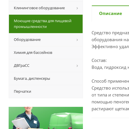
Клининговое оборудование
Описание
Моющие средства для пищевой
промышленности
Средство предназ
оборудования на
Оборудование
Эффективно удал
Химия для бассейнов
Состав:
ДВГраСС
Вода, гидроксид 
Бумага, диспенсеры
Способ применен
Средство использ
Перчатки
от типа и степен
помощью пеноген
растирают щетка