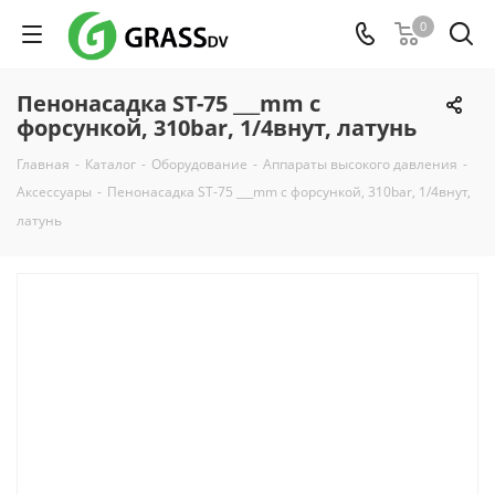
0
Пенонасадка ST-75 ___mm с
форсункой, 310bar, 1/4внут, латунь
Главная
-
Каталог
-
Оборудование
-
Аппараты высокого давления
-
Аксессуары
-
Пенонасадка ST-75 ___mm с форсункой, 310bar, 1/4внут,
латунь