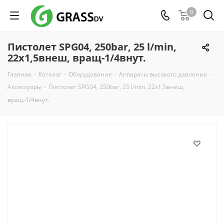
0
Пистолет SPG04, 250bar, 25 l/min,
22х1,5внеш, вращ-1/4внут.
Главная
-
Каталог
-
Оборудование
-
Аппараты высокого давления
-
Аксессуары
-
Пистолет SPG04, 250bar, 25 l/min, 22х1,5внеш,
вращ-1/4внут.