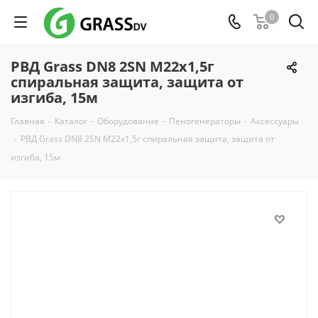
0
РВД Grass DN8 2SN М22х1,5г
спиральная защита, защита от
изгиба, 15м
Главная
-
Каталог
-
Оборудование
-
Пеногенераторы
-
Аксессуары
-
РВД Grass DN8 2SN М22х1,5г спиральная защита, защита от
изгиба, 15м